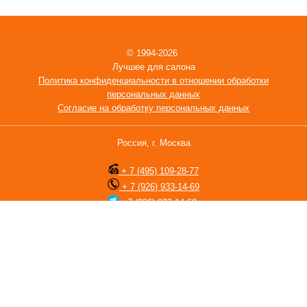
© 1994-2026
Лучшее для салона
Политика конфиденциальности в отношении обработки
персональных данных
Согласие на обработку персональных данных
Россия, г. Москва
+ 7 (495) 109-28-77
+ 7 (926) 933-14-69
+7 (926) 933-14-69
Мы используем файлы cookie с целью персонализации сервисов и
повышения удобства пользования веб-сайтом. Оставаясь на сайте
вы принимаете
Пользовательское соглашение
. Если вы не хотите
использовать файлы cookie, измените настройки браузера. Сайт
носит исключительно информационный характер, и ни при каких