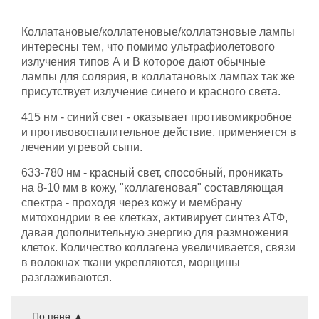
Коллатановые/коллатеновые/коллатэновые лампы
интересны тем, что помимо ультрафиолетового
излучения типов А и В которое дают обычные
лампы для солярия, в коллатановых лампах так же
присутствует излучение синего и красного света.
415 нм - синий свет - оказывает противомикробное
и противовоспалительное действие, применяется в
лечении угревой сыпи.
633-780 нм - красный свет, способный, проникать
на 8-10 мм в кожу, "коллагеновая" составляющая
спектра - проходя через кожу и мембрану
митохондрии в ее клетках, активирует синтез АТФ,
давая дополнительную энергию для размножения
клеток. Количество коллагена увеличивается, связи
в волокнах ткани укрепляются, морщины
разглаживаются.
По цене
▲