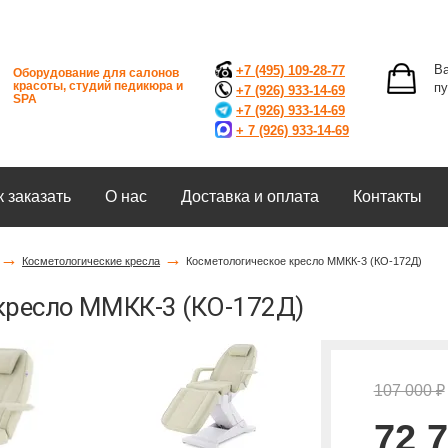
Ва
+7 (495) 109-28-77
Оборудование для салонов
красоты, студий педикюра и
пу
+7 (926) 933-14-69
SPA
+7 (926) 933-14-69
+ 7 (926) 933-14-69
к заказать
О нас
Доставка и оплата
Контакты
→
→
Косметологические кресла
Косметологическое кресло ММКК-3 (КО-172Д)
 кресло ММКК-3 (КО-172Д)
107 000 ₽
72 