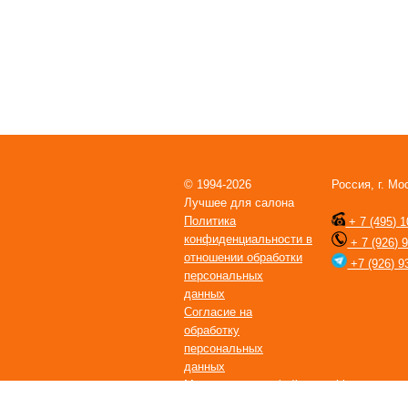
© 1994-2026
Россия, г. Мо
Лучшее для салона
Политика
+ 7 (495) 1
конфиденциальности в
+ 7 (926) 
отношении обработки
+7 (926) 9
персональных
данных
Согласие на
обработку
персональных
данных
Мы используем файлы cookie с целью п
Пользовательское соглашение
. Если в