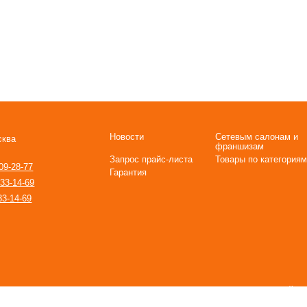
Новости
Сетевым салонам и
сква
франшизам
Запрос прайс-листа
Товары по категориям
09-28-77
Гарантия
933-14-69
33-14-69
ерсонализации сервисов и повышения удобства пользования веб-сайтом
ы не хотите использовать файлы cookie, измените настройки браузера. 