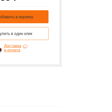
обавить в корзину
РУ Минздрава
РУ Ми
упить в один клик
Доставка
и оплата