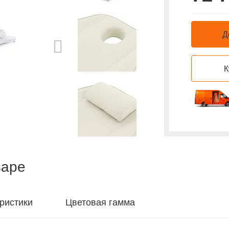
Д
РУ Минздрава
К
варе
ристики
Цветовая гамма