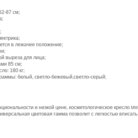
62-87 см;
а;
;
лектрика;
ется в лежачее положение;
и;
ой выреза для лица;
ми 85 см;
ло: 180 кг;
раммы: белый, светло-бежевый,светло-серый;
кциональности и низкой цене, косметологическое кресло
ММК
иверсальная цветовая гамма позволит с легкостью вписать