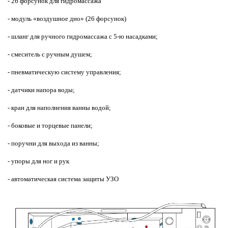
- 26 форсунок для гидромассажа
- модуль «воздушное дно» (26 форсунок)
- шланг для ручного гидромассажа с 5-ю насадками;
- смеситель с ручным душем;
- пневматическую систему управления;
- датчики напора воды;
- кран для наполнения ванны водой;
- боковые и торцевые панели;
- поручни для выхода из ванны;
- упоры для ног и рук
- автоматическая система защиты УЗО