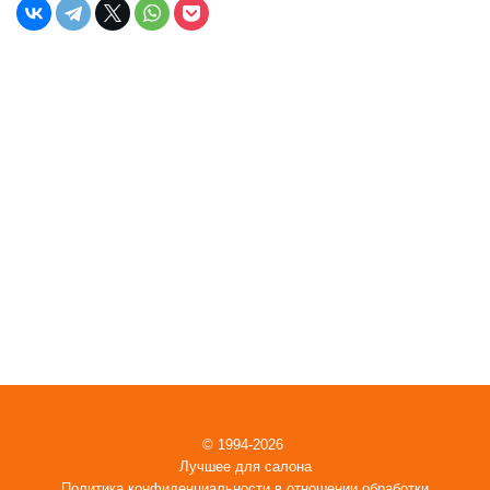
© 1994-2026
Лучшее для салона
Политика конфиденциальности в отношении обработки