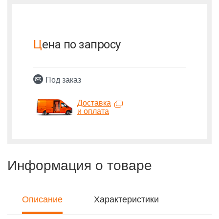
Цена по запросу
Под заказ
Доставка
и оплата
Информация о товаре
Описание
Характеристики