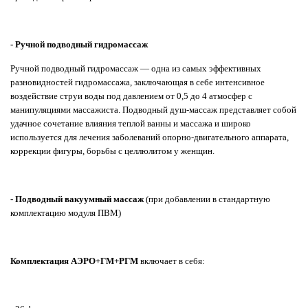
- Ручной подводный гидромассаж
Ручной подводный гидромассаж — одна из самых эффективных
разновидностей гидромассажа, заключающая в себе интенсивное
воздействие струи воды под давлением от 0,5 до 4 атмосфер с
манипуляциями массажиста. Подводный душ-массаж представляет собой
удачное сочетание влияния теплой ванны и массажа и широко
используется для лечения заболеваний опорно-двигательного аппарата,
коррекции фигуры, борьбы с целлюлитом у женщин.
- Подводный вакуумный массаж
(при добавлении в стандартную
комплектацию модуля ПВМ)
Комплектация АЭРО+ГМ+РГМ
включает в себя: