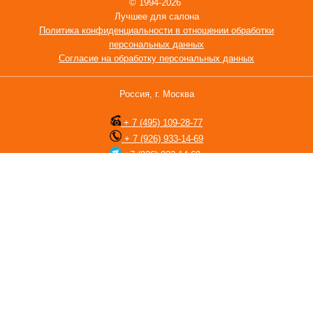
© 1994-2026
Лучшее для салона
Политика конфиденциальности в отношении обработки
персональных данных
Согласие на обработку персональных данных
Россия, г. Москва
+ 7 (495) 109-28-77
+ 7 (926) 933-14-69
+7 (926) 933-14-69
Мы используем файлы cookie с целью персонализации сервисов и
повышения удобства пользования веб-сайтом. Оставаясь на сайте
вы принимаете
Пользовательское соглашение
. Если вы не хотите
использовать файлы cookie, измените настройки браузера. Сайт
носит исключительно информационный характер, и ни при каких
условиях не является публичной офертой, определяемой
положениями статьи 437 (2) Гражданского кодекса Российской
Федерации. Для получения подробной информации о наличии и