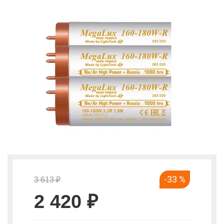
-33 %
3 613 ₽
2 420 ₽