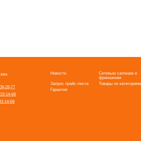
Новости
Сетевым салонам и
сква
франшизам
Запрос прайс-листа
Товары по категориям
09-28-77
Гарантия
933-14-69
33-14-69