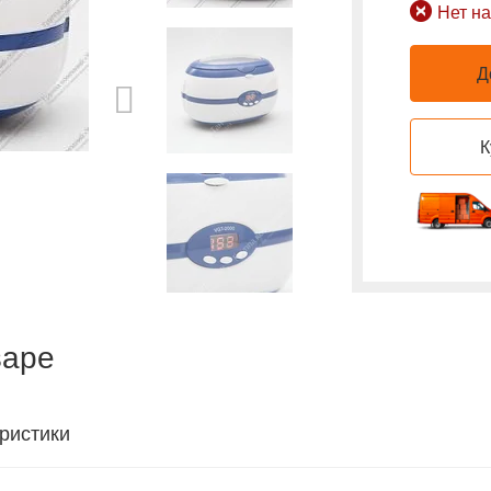
Нет на
Д
К
варе
ристики