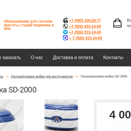
Ва
+7 (495) 109-28-77
Оборудование для салонов
красоты, студий педикюра и
пу
+7 (926) 933-14-69
SPA
+7 (926) 933-14-69
+ 7 (926) 933-14-69
к заказать
О нас
Доставка и оплата
Контакты
→
→
ты
Ультразвуковые мойки для инструментов
Ультразвуковая мойка SD-2000
ка SD-2000
4 00